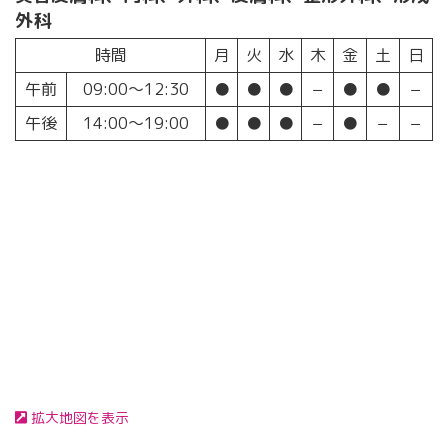
外科
時間
月
火
水
木
金
土
日
午前
09:00〜12:30
●
●
●
−
●
●
−
午後
14:00〜19:00
●
●
●
−
●
−
−
拡大地図を表示