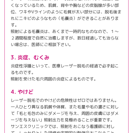
くなっているため、肌質、背中や胸などの皮脂腺が多い部
位、ワキやVラインのように毛質が太い部分には、脱毛後ま
れにニキビのようなもの（毛嚢炎）ができることがありま
す。
照射による毛嚢炎は、あくまで一時的なものなので、１～
２週間程度で自然に治癒しますが、数日経過しても治らな
い場合は、医師にご相談下さい。
3. 炎症、むくみ
炎症性浮腫といって、医療レーザー脱毛の経過で必ず起こ
るものです。
照射を受けた毛穴周囲の炎症によるものです。
4. やけど
レーザー脱毛でのやけどの危険性はゼロではありません。
一人ひとり異なる肌質や体質、また毛量や毛の濃さに対し
て「毛と毛包のみにダメージを与え、周囲の皮膚にはダメ
ージを与えない」照射出力を見極めることが重要です。
サンエスクリニックでは、照射をおこなう看護師に対し
て、しっかりとした研修や定期的な勉強会おこなうこと